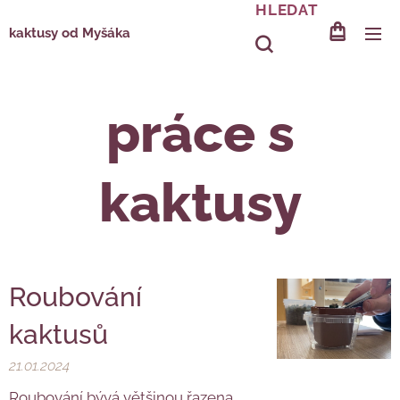
HLEDAT
kaktusy od Myšáka
práce s
kaktusy
Roubování
kaktusů
21.01.2024
Roubování bývá většinou řazena