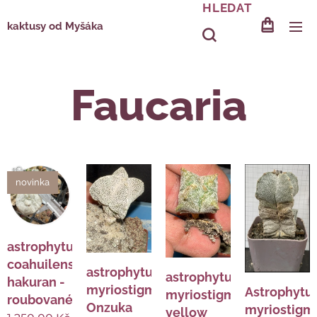
HLEDAT
kaktusy od Myšáka
Faucaria
novinka
astrophytum
coahuilense
astrophytum
astrophytum
hakuran -
myriostigma
Astrophyt
myriostigma
roubované
Onzuka
myriostigm
yellow