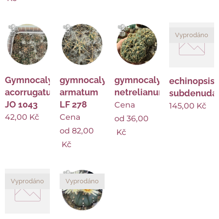
Vyprodáno
Gymnocalycium
gymnocalycium
gymnocalycium
echinopsis
acorrugatum
armatum
netrelianum
subdenuda
JO 1043
LF 278
Cena
145,00
Kč
42,00
Kč
Cena
od
36,00
od
82,00
Kč
Kč
Vyprodáno
Vyprodáno