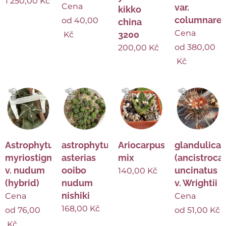
1 250,00
Kč
Cena
var.
kikko
columnare
od
40,00
china
Cena
3200
Kč
od
380,00
200,00
Kč
Kč
Astrophytum
astrophytum
Ariocarpus
glandulicac
myriostigma
asterias
mix
(ancistroca
v. nudum
ooibo
uncinatus
140,00
Kč
(hybrid)
nudum
v. Wrightii
nishiki
Cena
Cena
168,00
Kč
od
76,00
od
51,00
Kč
Kč