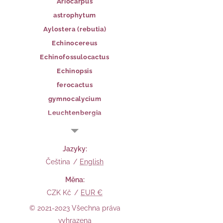
Ariocarpus
astrophytum
Aylostera (rebutia)
Echinocereus
Echinofossulocactus
Echinopsis
ferocactus
gymnocalycium
Leuchtenbergia
Lobivia
Lophophora
Jazyky
Mammillaria
Čeština
English
Mediolobivia
Měna
Myrtillocactus
CZK Kč
EUR €
Notocatus
© 2021-2023 Všechna práva
Parodie
vyhrazena