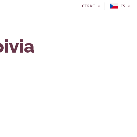
CZK
KČ
CS
ivia