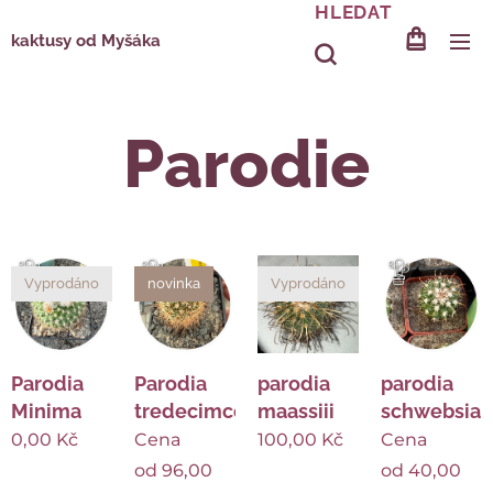
HLEDAT
kaktusy od Myšáka
Parodie
Vyprodáno
novinka
Vyprodáno
Parodia
Parodia
parodia
parodia
Minima
tredecimcostata
schwebsian
maassiii
0,00
Kč
Cena
Cena
100,00
Kč
od
96,00
od
40,00