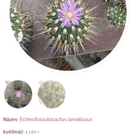
Název
: Echinofossulocactus lamellosus
květináč:
1 cm +