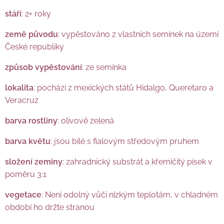
stáří
: 2+ roky
země původu
: vypěstováno z vlastních semínek na území
České republiky
způsob vypěstování
: ze semínka
lokalita
: pochází z mexických států Hidalgo, Queretaro a
Veracruz
barva rostliny
: olivově zelená
barva květu
: jsou bílé s fialovým středovým pruhem
složení zeminy
: zahradnický substrát a křemičitý písek v
poměru 3:1
vegetace
: Není odolný vůči nízkým teplotám, v chladném
období ho držte stranou