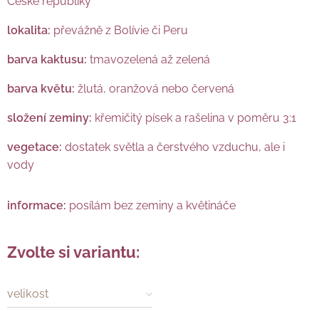
České republiky
lokalita:
převážně z Bolívie či Peru
barva kaktusu:
tmavozelená až zelená
barva květu:
žlutá, oranžová nebo červená
složení zeminy:
křemičitý písek a rašelina v poměru 3:1
vegetace:
dostatek světla a čerstvého vzduchu, ale i
vody
informace:
posílám bez zeminy a květináče
Zvolte si variantu:
velikost