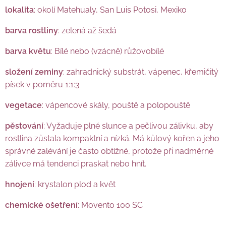
lokalita
: okolí Matehualy, San Luis Potosi, Mexiko
barva rostliny
: zelená až šedá
barva květu
: Bílé nebo (vzácně) růžovobílé
složení zeminy
: zahradnický substrát, vápenec, křemičitý
písek v poměru 1:1:3
vegetace
: vápencové skály, pouště a polopouště
pěstování
: Vyžaduje plné slunce a pečlivou zálivku, aby
rostlina zůstala kompaktní a nízká. Má kůlový kořen a jeho
správné zalévání je často obtížné, protože při nadměrné
zálivce má tendenci praskat nebo hnít.
hnojení
: krystalon plod a květ
chemické ošetření
: Movento 100 SC