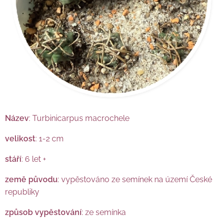
Název
: Turbinicarpus macrochele
velikost
: 1-2 cm
stáří
: 6 let +
země původu
: vypěstováno ze semínek na území České
republiky
způsob vypěstování
: ze semínka