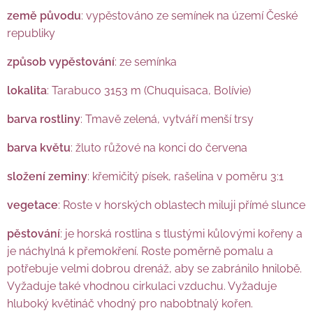
země původu
: vypěstováno ze semínek na území České
republiky
způsob vypěstování
: ze semínka
lokalita
: Tarabuco 3153 m (Chuquisaca, Bolívie)
barva rostliny
: Tmavě zelená, vytváří menší trsy
barva květu
: žluto růžové na konci do červena
složení zeminy
: křemičitý písek, rašelina v poměru 3:1
vegetace
: Roste v horských oblastech miluji přímé slunce
pěstování
: je horská rostlina s tlustými kůlovými kořeny a
je náchylná k přemokření. Roste poměrně pomalu a
potřebuje velmi dobrou drenáž, aby se zabránilo hnilobě.
Vyžaduje také vhodnou cirkulaci vzduchu. Vyžaduje
hluboký květináč vhodný pro nabobtnalý kořen.