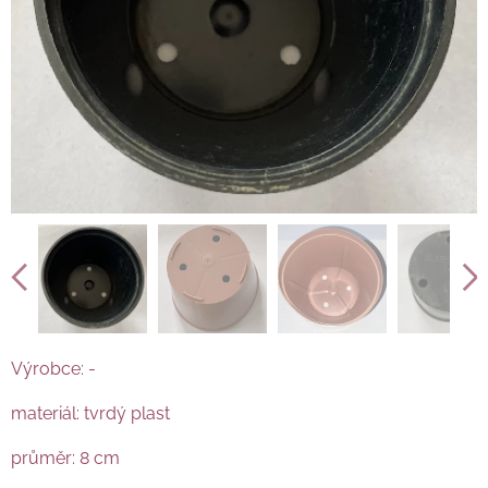
Výrobce: -
materiál: tvrdý plast
průměr: 8 cm