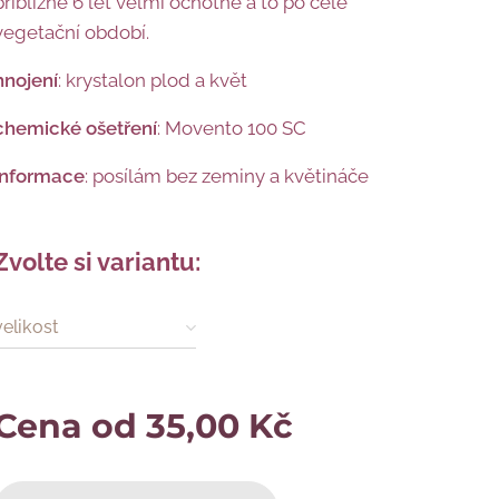
přibližně 6 let velmi ochotně a to po celé
vegetační období.
hnojení
: krystalon plod a květ
chemické ošetření
: Movento 100 SC
informace
: posílám bez zeminy a květináče
Zvolte si variantu:
velikost
Cena od
35,00
Kč