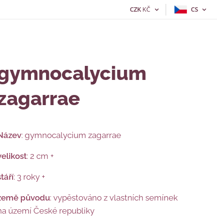
CZK
KČ
CS
gymnocalycium
zagarrae
Název
: gymnocalycium zagarrae
velikost
: 2 cm +
stáří
: 3 roky +
země původu
: vypěstováno z vlastních semínek
na území České republiky