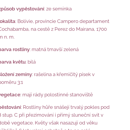
způsob vypěstování
: ze semínka
lokalita
: Bolívie, provincie Campero departament
Cochabamba, na cestě z Perez do Mairana, 1700
m n. m.
barva rostliny
: matná tmavší zelená
barva květu
: bílá
složení zeminy
: rašelina a křemičitý písek v
poměru 3:1
vegetace
: mají rády polostinné stanoviště
pěstování
: Rostliny hůře snášejí trvalý pokles pod
8 stup. C při přezimování i přímý sluneční svit v
době vegetace. Květy však nasazují od věku