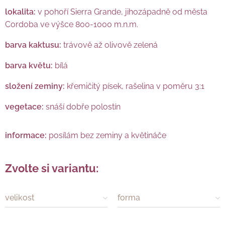
lokalita:
v pohoří Sierra Grande, jihozápadně od města
Cordoba ve výšce 800-1000 m.n.m.
barva kaktusu:
trávově až olivově zelená
barva květu:
bílá
složení zeminy:
křemičitý písek, rašelina v poměru 3:1
vegetace:
snáší dobře polostín
informace:
posílám bez zeminy a květináče
Zvolte si variantu:
velikost
forma