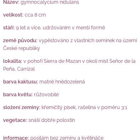
Název:
gymnocalycium nidulans
velikost:
cca 8 cm
stáří:
9 let a více, udržováním v menší formě
země původu:
vypěstováno z vlastních semínek na území
České republiky
lokalita:
v pohoří Sierra de Mazan v okolí míst Seňor de la
Peňa, Carrizal
barva kaktusu:
matně hnědozelená
barva květu:
růžovobílé
složení zeminy:
křemičitý písek, rašelina v poměru 3:1
vegetace:
snáší dobře polostín
informace:
posílám bez zeminy a květináče