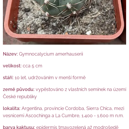
Název:
Gymnocalycium amerhauserii
velikost:
cca 5 cm
stáří:
10 let, udržováním v menší formě
země původu:
vypěstováno z vlastních semínek na území
České republiky
lokalita:
Argentina, provincie Cordoba, Sierra Chica, mezi
vesnicemi Ascochinga a La Cumbre, 1.400 - 1.600 m n.m.
barva kaktusu:
epidermis tmavozelená až modrošedě