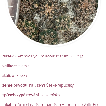
Název
: Gymnocalycium acorrugatum JO 1043
velikost
: 2 cm +
stáří
: 03/2023
země původu
: na území České republiky
způsob vypěstování
: ze semínka
lokalita
: Argentina, San Juan, San Augustin de Valle Fertil