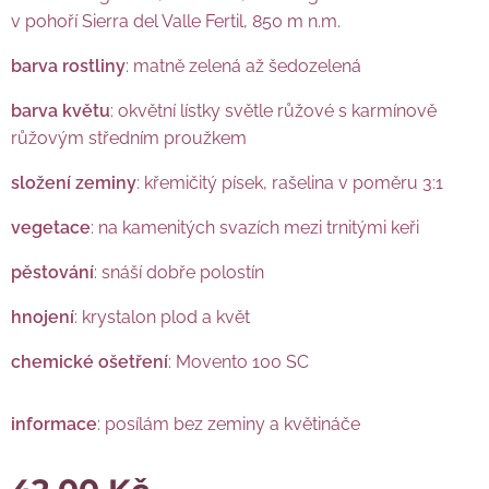
v pohoří Sierra del Valle Fertil, 850 m n.m.
barva rostliny
: matně zelená až šedozelená
barva květu
: okvětní lístky světle růžové s karmínově
růžovým středním proužkem
složení zeminy
: křemičitý písek, rašelina v poměru 3:1
vegetace
: na kamenitých svazích mezi trnitými keři
pěstování
: snáší dobře polostín
hnojení
: krystalon plod a květ
chemické ošetření
: Movento 100 SC
informace
: posílám bez zeminy a květináče