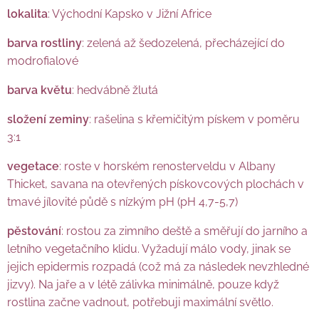
lokalita
: Východní Kapsko v Jižní Africe
barva rostliny
: zelená až šedozelená, přecházející do
modrofialové
barva květu
: hedvábně žlutá
složení zeminy
: rašelina s křemičitým pískem v poměru
3:1
vegetace
: roste v horském renosterveldu v Albany
Thicket, savana na otevřených pískovcových plochách v
tmavé jílovité půdě s nízkým pH (pH 4,7-5,7)
pěstování
: rostou za zimního deště a směřují do jarního a
letního vegetačního klidu. Vyžadují málo vody, jinak se
jejich epidermis rozpadá (což má za následek nevzhledné
jizvy). Na jaře a v létě zálivka minimálně, pouze když
rostlina začne vadnout, potřebuji maximální světlo.