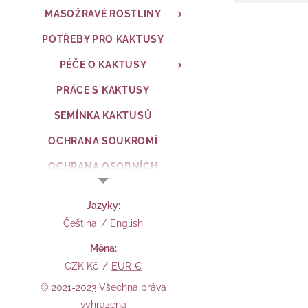
MASOŽRAVÉ ROSTLINY
POTŘEBY PRO KAKTUSY
PÉČE O KAKTUSY
PRÁCE S KAKTUSY
SEMÍNKA KAKTUSŮ
OCHRANA SOUKROMÍ
OCHRANA OSOBNÍCH
ÚDAJŮ
Jazyky
OBCH. PODMÍNKY
Čeština
English
OCHRANA SPOTŘEBITELE
Měna
FORMULÁŘ
CZK Kč
EUR €
© 2021-2023 Všechna práva
vyhrazena