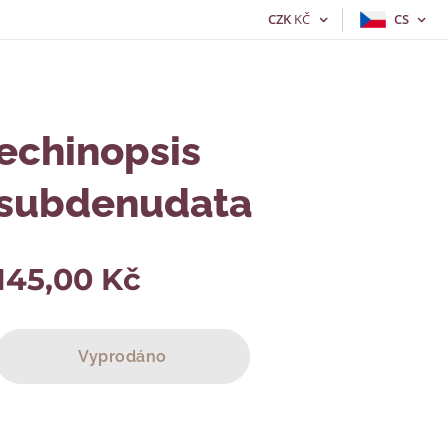
CZK
KČ
CS
echinopsis
subdenudata
145,00
Kč
Vyprodáno