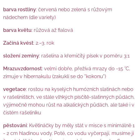
barva rostliny
: červená nebo zelená s růžovým
nádechem (dle variety)
barva květu
: růžová až fialová
Začíná kvést
: 2.–3. rok
složení zeminy
: rašelina a křemičitý písek v poměru 3:1
Mrazuvzdornost
: velmi dobře, přežívá mrazy do -15 °C,
zimuje v hibernakulu (zakuklí se do "kokonu")
vegetace
: rostou na kyselých humózních slatinách nebo
v rašeliništích, ve stále vlhkých písčitě-slatinných půdách,
výjimečně mohou růst na alkalických půdách, ale také i v
čistém rašeliníku
pěstování
: Květináčky by měly stát v misce s minimálně 1
- 2 cm hladinou vody. Poté, co vodu vyčerpají, musíme ji