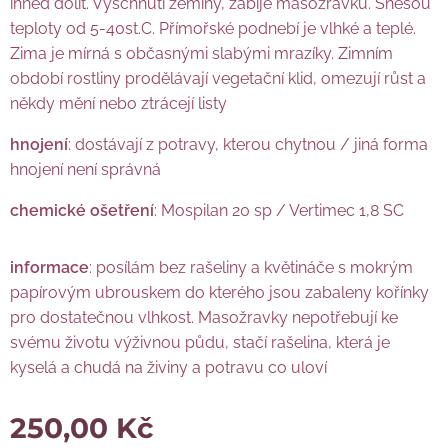
ihned dolít. Vyschnutí zeminy, zabije masožravku. Snesou
teploty od 5-40st.C. Přímořské podnebí je vlhké a teplé.
Zima je mírná s občasnými slabými mrazíky. Zimním
období rostliny prodělávají vegetační klid, omezují růst a
někdy mění nebo ztrácejí listy
hnojení
: dostávají z potravy, kterou chytnou / jiná forma
hnojení není správná
chemické ošetření
: Mospilan 20 sp / Vertimec 1,8 SC
informace
: posílám bez rašeliny a květináče s mokrým
papírovým ubrouskem do kterého jsou zabaleny kořínky
pro dostatečnou vlhkost. Masožravky nepotřebují ke
svému životu výživnou půdu, stačí rašelina, která je
kyselá a chudá na živiny a potravu co uloví
250,00
Kč