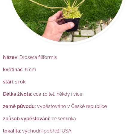
Název
: Drosera filiformis
květináč
: 6 cm
stáří
: 1 rok
Délka života
: cca 10 let, někdy i více
země původu:
vypěstováno v České republice
způsob vypěstování:
ze semínka
lokalita
: východní pobřeží USA