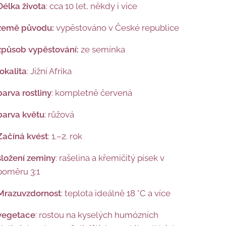
Délka života
: cca 10 let, někdy i více
země původu:
vypěstováno v České republice
způsob vypěstování:
ze semínka
lokalita
: Jižní Afrika
barva rostliny
: kompletně červená
barva květu
: růžová
Začíná kvést
: 1.–2. rok
složení zeminy
: rašelina a křemičitý písek v
poměru 3:1
Mrazuvzdornost
: teplota ideálně 18 °C a více
vegetace
: rostou na kyselých humózních