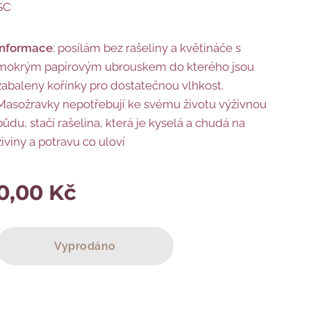
SC
informace
: posílám bez rašeliny a květináče s
mokrým papírovým ubrouskem do kterého jsou
zabaleny kořínky pro dostatečnou vlhkost.
Masožravky nepotřebují ke svému životu výživnou
půdu, stačí rašelina, která je kyselá a chudá na
živiny a potravu co uloví
0,00
Kč
Vyprodáno