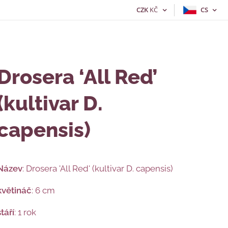
CZK
KČ
CS
Drosera ‘All Red’
(kultivar D.
capensis)
Název
: Drosera 'All Red' (kultivar D. capensis)
květináč
: 6 cm
stáří
: 1 rok