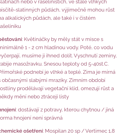
slatinách nebo v rašeliništích, ve stále vlhkých
písčitě-slatinných půdách, výjimečně mohou růst
na alkalických půdách, ale také i v čistém
rašeliníku
pěstování
: Květináčky by měly stát v misce s
minimálně 1 - 2 cm hladinou vody. Poté, co vodu
vyčerpají, musíme ji ihned dolít. Vyschnutí zeminy,
zabije masožravku. Snesou teploty od 5-40st.C.
Přímořské podnebí je vlhké a teplé. Zima je mírná
s občasnými slabými mrazíky. Zimním období
rostliny prodělávají vegetační klid, omezují růst a
někdy mění nebo ztrácejí listy
hnojení
: dostávají z potravy, kterou chytnou / jiná
forma hnojení není správná
chemické ošetření
: Mospilan 20 sp / Vertimec 1,8