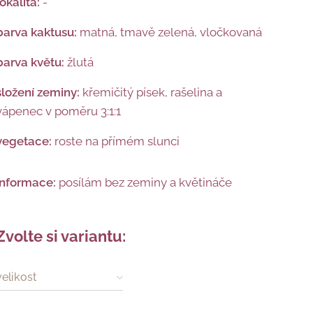
lokalita:
-
barva kaktusu:
matná, tmavě zelená, vločkovaná
barva květu:
žlutá
složení zeminy:
křemičitý písek, rašelina a
vápenec v poměru 3:1:1
vegetace:
roste na přímém slunci
informace:
posílám bez zeminy a květináče
Zvolte si variantu:
velikost