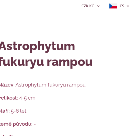
CZK
KČ
CS
Astrophytum
fukuryu rampou
Název:
Astrophytum fukuryu rampou
velikost:
4-5 cm
stáří:
5-6 let
země původu:
-