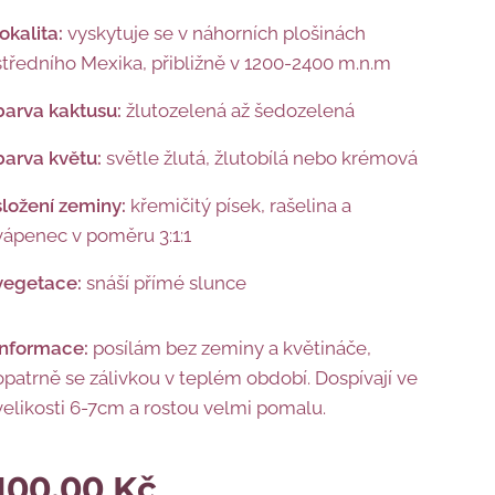
lokalita:
vyskytuje se v náhorních plošinách
středního Mexika, přibližně v 1200-2400 m.n.m
barva kaktusu:
žlutozelená až šedozelená
barva květu:
světle žlutá, žlutobílá nebo krémová
složení zeminy:
křemičitý písek, rašelina a
vápenec v poměru 3:1:1
vegetace:
snáší přímé slunce
informace:
posílám bez zeminy a květináče,
opatrně se zálivkou v teplém období. Dospívají ve
velikosti 6-7cm a rostou velmi pomalu.
100,00
Kč