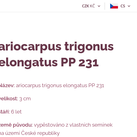
CZK
KČ
CS
ariocarpus trigonus
elongatus PP 231
Název:
ariocarpus trigonus elongatus PP 231
velikost:
3 cm
stáří:
6 let
země původu:
vypěstováno z vlastních semínek
na území České republiky