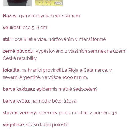
Název:
gymnocalycium weissianum
velikost:
cca 5-6 cm
stáří:
cca 8 let a více, udržováním v menší formě
země původu:
vypěstováno z vlastních semínek na území
České republiky
lokalita:
na hranici provincií La Rioja a Catamarca, v
severní Argentině, ve výšce 1000 m.n.m.
barva kaktusu:
epidermis matně šedozelený
barva květu:
nahnědle bělorůžová
složení zeminy:
křemičitý písek, rašelina v poměru 3:1
vegetace:
snáší dobře polostín