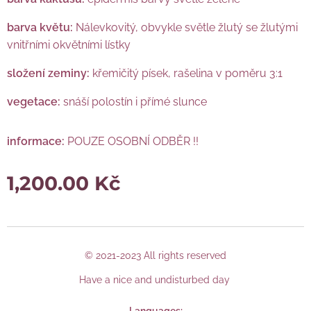
barva květu:
Nálevkovitý, obvykle světle žlutý se žlutými
vnitřními okvětními lístky
složení zeminy:
křemičitý písek, rašelina v poměru 3:1
vegetace:
snáší polostín i přímé slunce
informace:
POUZE OSOBNÍ ODBĚR !!
1,200.00
Kč
© 2021-2023 All rights reserved
Have a nice and undisturbed day