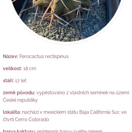
Název:
Ferocactus rectispinus
velikost:
18 cm
stáří:
17 let
země původu:
vypěstováno z vlastních semínek na území
České republiky
lokalita:
nachází v mexickém státu Baja California Sur, ve
čtvrti Cerro Colorado
barva kaktusu:
epidermis barvy světle zelené