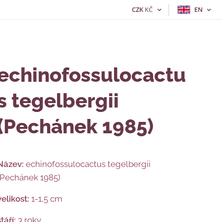
CZK
KČ
EN
echinofossulocactu
s tegelbergii
(Pechánek 1985)
Název:
echinofossulocactus tegelbergii
(Pechánek 1985)
velikost:
1-1,5 cm
stáří:
3 roky