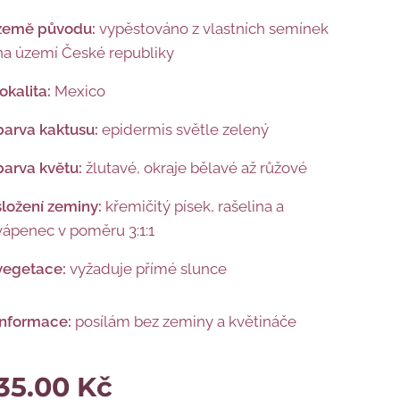
země původu:
vypěstováno z vlastních semínek
na území České republiky
lokalita:
Mexico
barva kaktusu:
epidermis světle zelený
barva květu:
žlutavé, okraje bělavé až růžové
složení zeminy:
křemičitý písek, rašelina a
vápenec v poměru 3:1:1
vegetace:
vyžaduje přímé slunce
informace:
posílám bez zeminy a květináče
35.00
Kč