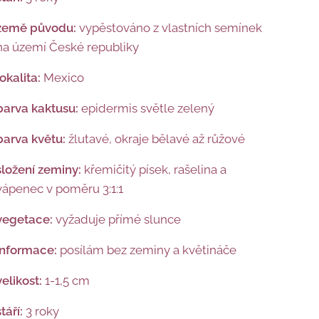
země původu:
vypěstováno z vlastních semínek
na území České republiky
lokalita:
Mexico
barva kaktusu:
epidermis světle zelený
barva květu:
žlutavé, okraje bělavé až růžové
složení zeminy:
křemičitý písek, rašelina a
vápenec v poměru 3:1:1
vegetace:
vyžaduje přímé slunce
informace:
posílám bez zeminy a květináče
velikost:
1-1,5 cm
stáří:
3 roky